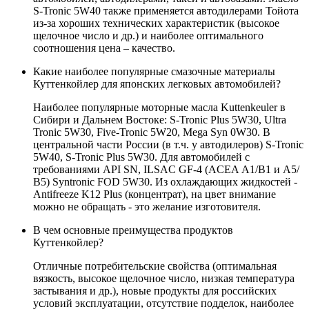
S-Tronic 5W40 также применяется автодилерами Тойота
из-за хороших технических характеристик (высокое
щелочное число и др.) и наиболее оптимального
соотношения цена – качество.
Какие наиболее популярные смазочные материалы
Куттенкойлер для японских легковых автомобилей?
Наиболее популярные моторные масла Kuttenkeuler в
Сибири и Дальнем Востоке: S-Tronic Plus 5W30, Ultra
Tronic 5W30, Five-Tronic 5W20, Mega Syn 0W30. В
центральной части России (в т.ч. у автодилеров) S-Tronic
5W40, S-Tronic Plus 5W30. Для автомобилей с
требованиями API SN, ILSAC GF-4 (ACEA А1/В1 и А5/
В5) Syntronic FOD 5W30. Из охлаждающих жидкостей -
Antifreeze K12 Plus (концентрат), на цвет внимание
можно не обращать - это желание изготовителя.
В чем основные преимущества продуктов
Куттенкойлер?
Отличные потребительские свойства (оптимальная
вязкость, высокое щелочное число, низкая температура
застывания и др.), новые продукты для российских
условий эксплуатации, отсутствие подделок, наиболее