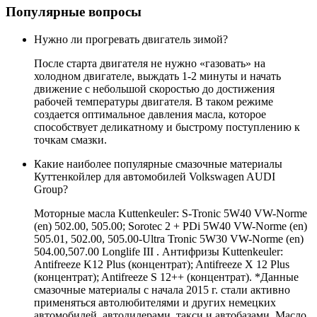
Популярные вопросы
Нужно ли прогревать двигатель зимой?
После старта двигателя не нужно «газовать» на
холодном двигателе, выждать 1-2 минуты и начать
движение с небольшой скоростью до достижения
рабочей температуры двигателя. В таком режиме
создается оптимальное давления масла, которое
способствует деликатному и быстрому поступлению к
точкам смазки.
Какие наиболее популярные смазочные материалы
Куттенкойлер для автомобилей Volkswagen AUDI
Group?
Моторные масла Kuttenkeuler: S-Tronic 5W40 VW-Norme
(en) 502.00, 505.00; Sorotec 2 + PDi 5W40 VW-Norme (en)
505.01, 502.00, 505.00-Ultra Tronic 5W30 VW-Norme (en)
504.00,507.00 Longlife III . Антифризы Kuttenkeuler:
Antifreeze K12 Plus (концентрат); Antifreeze X 12 Plus
(концентрат); Antifreeze S 12++ (концентрат). *Данные
смазочные материалы с начала 2015 г. стали активно
применяться автолюбителями и других немецких
автомобилей, автодилерами, такси и автобазами. Масло