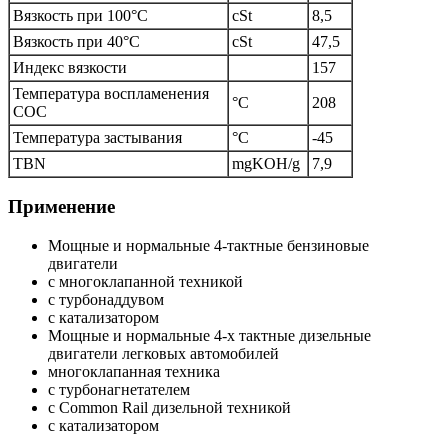
Вязкость при 100°C
cSt
8,5
Вязкость при 40°C
cSt
47,5
Индекс вязкости
157
Температура воспламенения
°C
208
COC
Температура застывания
°C
-45
TBN
mgKOH/g
7,9
Применение
Мощные и нормальные 4-тактные бензиновые
двигатели
с многоклапанной техникой
с турбонаддувом
с катализатором
Мощные и нормальные 4-х тактные дизельные
двигатели легковых автомобилей
многоклапанная техника
с турбонагнетателем
с Common Rail дизельной техникой
с катализатором