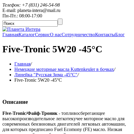
Телефон: +7 (831) 246-54-98
E-mail: planeta-intera@mail.ru
Пн-Пт.: 08:00-17:00
Главная
Каталог
Сервис
О нас
Сотрудничество
Контакты
Блог
Five-Tronic 5W20 -45°C
Главная
/
Немецкие моторные масла Kuttenkeuler в бочках
/
Линейка "Русская Зима -45°C"
/
Five-Tronic 5W20 -45°C
Описание
Five-Tronic/Файф-Троник
- топливосберегающее
высокопроизводительное легкотекучее моторное масло для
современных бензиновых двигателей легковых автомашин,
для которых предписано Fuel Ecomony (FE) масло. Низкая