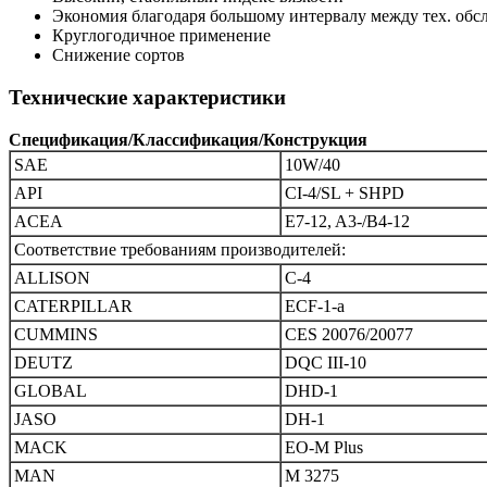
Экономия благодаря большому интервалу между тех. об
Круглогодичное применение
Снижение сортов
Технические характеристики
Спецификация/Классификация/Конструкция
SAE
10W/40
API
CI-4/SL + SHPD
ACEA
E7-12, A3-/B4-12
Соответствие требованиям производителей:
ALLISON
C-4
CATERPILLAR
ECF-1-a
CUMMINS
CES 20076/20077
DEUTZ
DQC III-10
GLOBAL
DHD-1
JASO
DH-1
MACK
EO-M Plus
MAN
M 3275