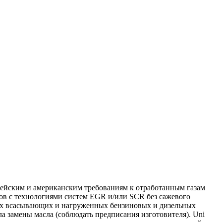
опейским и американским требованиям к отработанным газам
оров с технологиями систем EGR и/или SCR без сажевого
всех всасывающих и нагруженных бензиновых и дизельных
а замены масла (соблюдать предписания изготовителя). Uni