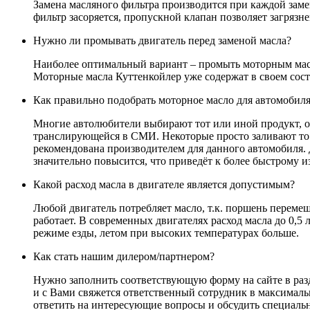
Замена масляного фильтра производится при каждой заме
фильтр засоряется, пропускной клапан позволяет загрязн
Нужно ли промывать двигатель перед заменой масла?
Наиболее оптимальный вариант – промыть моторным масло
Моторные масла Куттенкойлер уже содержат в своем сост
Как правильно подобрать моторное масло для автомобил
Многие автолюбители выбирают тот или иной продукт, оп
транслирующейся в СМИ. Некоторые просто заливают то 
рекомендована производителем для данного автомобиля. Да
значительно повысится, что приведёт к более быстрому и
Какой расход масла в двигателе является допустимым?
Любой двигатель потребляет масло, т.к. поршень перемещ
работает. В современных двигателях расход масла до 0,5
режиме езды, летом при высоких температурах больше.
Как стать нашим дилером/партнером?
Нужно заполнить соответствующую форму на сайте в разд
и с Вами свяжется ответственный сотрудник в максималь
ответить на интересующие вопросы и обсудить специальн