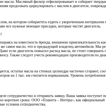
не масла. Масляный фильтр отфильтровывает и собирает твердые
ениям продолжать циркулировать с маслом в двигателе, поврежда
м, на котором собираетесь ездить с укороченным интервалом п
аве все нужные моющие присадки, которые чистят двигатель.
я?
ираясь на известность бренда, внешнюю привлекательность кан
же самое масло, что и предыдущий владелец автомобиля. Мы рек
же если двигатель повысил расход масла, не стоит совершать пе
зносу. Также следует учесть рекомендации производителя по диа
ается, остатки масла на стенках цилиндра частично сгорают, со
 литров на 1 тыс. км считается нормальным. Уровень потреблени
еле сотрудничество и отправить заявку. Ваша заявка поступит
но короткие сроки. ООО «Планета – Интера», как официальный 
ые условия сотрудничества.