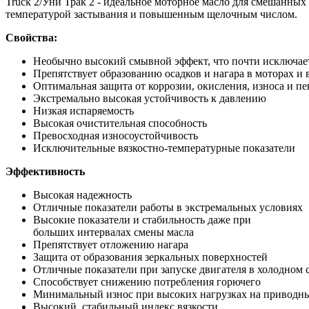
Truck 2/Уни Трак 2 - идеальное моторное масло для смешанных
температурой застывания и повышенным щелочным числом.
Свойства:
Необычно высокий смывной эффект, что почти исключает
Препятствует образованию осадков и нагара в моторах и
Оптимальная защита от коррозии, окисления, износа и п
Экстремально высокая устойчивость к давлению
Низкая испаряемость
Высокая очистительная способность
Превосходная износоустойчивость
Исключительные вязкостно-температурные показатели
Эффективность
Высокая надежность
Отличные показатели работы в экстремальных условиях
Высокие показатели и стабильность даже при
больших интервалах смены масла
Препятствует отложению нагара
Защита от образования зеркальных поверхностей
Отличные показатели при запуске двигателя в холодном
Способствует снижению потребления горючего
Минимальный износ при высоких нагрузках на приводн
Высокий, стабильный индекс вязкости