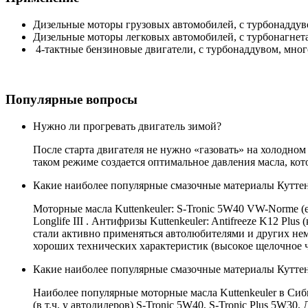
Дизельные моторы грузовых автомобилей, с турбонаддув
Дизельные моторы легковых автомобилей, с турбонагнета
4-тактные бензиновые двигатели, с турбонаддувом, мног
Популярные вопросы
Нужно ли прогревать двигатель зимой?
После старта двигателя не нужно «газовать» на холодно
таком режиме создается оптимальное давления масла, ко
Какие наиболее популярные смазочные материалы Кутте
Моторные масла Kuttenkeuler: S-Tronic 5W40 VW-Norme (en)
Longlife III . Антифризы Kuttenkeuler: Antifreeze K12 Plus
стали активно применяться автолюбителями и других нем
хороших технических характеристик (высокое щелочное ч
Какие наиболее популярные смазочные материалы Куттен
Наиболее популярные моторные масла Kuttenkeuler в Сиби
(в т.ч. у автодилеров) S-Tronic 5W40, S-Tronic Plus 5