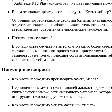
- Antifreeze K12 Plus (концентрат), на цвет внимание мож
В чем основные преимущества продуктов Куттенкойлер?
Отличные потребительские свойства (оптимальная вязкост
отсутствие подделок, наиболее привлекательное соотнош
автовладельцев, современные европейские технологии.
Почему темнеет масло?
В большинстве случаев из-за того, что залито более кач
составе современного моторного масла присутствует боль
температура не только позволяет создать смазывающий эф
явление «работой масла».
Популярные вопросы
Как часто необходимо производить замену масла?
Периодичность замены смазывающей жидкости должна соо
учитываются возможности смазочного материала, которы
инструкции) масло следует менять чаще.
Как часто необходимо менять масляный фильтр?