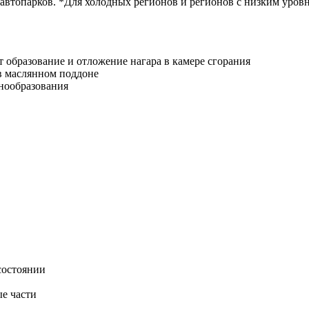
 автопарков. *Для холодных регионов и регионов с низким уров
 образование и отложение нагара в камере сгорания
 в маслянном поддоне
енообразования
 состоянии
ые части