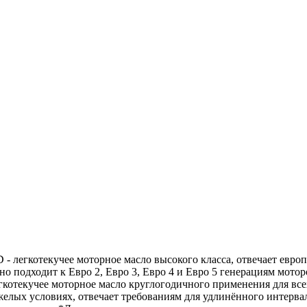
 - легкотекучее моторное масло высокого класса, отвечает евр
ьно подходит к Евро 2, Евро 3, Евро 4 и Евро 5 генерациям мот
легкотекучее моторное масло круглогодичного применения для 
желых условиях, отвечает требованиям для удлинённого интервал