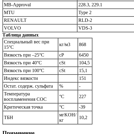
MB-Approval
228.3, 229.1
MTU
Type 2
RENAULT
RLD-2
VOLVO
VDS-3
Таблица данных
Специальный вес при
кг/м3
868
15°С
Вязкость при –25°С
cP
6450
Вязкость при 40°С
cSt
104,5
Вязкость при 100°С
cSt
15,1
Индекс вязкости
151
Остат. содерж. сульфата
%
-
Температура
°C
227
воспламенения СОС
Критическая точка
°С
-39
мгKОН/
ТБН
10,2
кг
Применение