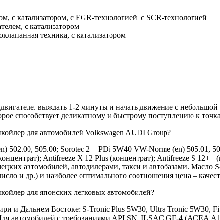
ом, с катализатором, с EGR-технологией, с SCR-технологией
телем, с катализатором
оклапанная техника, с катализатором
м двигателе, выждать 1-2 минуты и начать движение с небольшой
торое способствует деликатному и быстрому поступлению к точка
нкойлер для автомобилей Volkswagen AUDI Group?
 502.00, 505.00; Sorotec 2 + PDi 5W40 VW-Norme (en) 505.01, 50
 (концентрат); Antifreeze X 12 Plus (концентрат); Antifreeze S 12
ецких автомобилей, автодилерами, такси и автобазами. Масло S
исло и др.) и наиболее оптимального соотношения цена – качест
койлер для японских легковых автомобилей?
ри и Дальнем Востоке: S-Tronic Plus 5W30, Ultra Tronic 5W30, F
W30. Для автомобилей с требованиями API SN, ILSAC GF-4 (ACEA