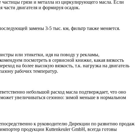
 частицы грязи и металла из циркулирующего масла. Если
я части двигателя и формируя осадок.
оследующей замены 3-5 тыс. км, фильтр также меняется.
истры или этикетки, идя на поводу у рекламы,
омендуем посмотреть в сервисной книжке, какая вязкость
реход на более высокую вязкость, т.к. нагрузка на двигатель
пазону рабочих температур.
ответственно небольшой расход масла подтверждает, что оно
я может увеличиваться сезонно: зимой меньше в нормальном
 непосредственно к руководителю Дирекции по развитию продаж
импортер продукции Кuttenkeuler GmbH, всегда готовы