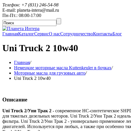
Телефон: +7 (831) 246-54-98
E-mail: planeta-intera@mail.ru
Пн-Пт.: 08:00-17:00
Главная
Каталог
Сервис
О нас
Сотрудничество
Контакты
Блог
Uni Truck 2 10w40
Главная
/
Немецкие моторные масла Kuttenkeuler в бочках
/
Моторные масла для грузовых авто
/
Uni Truck 2 10w40
Описание
Uni Truck 2/Уни Трак 2
- современное НС-синтетическое SHPD
для тяжелых дизельных моторов. Uni Truck 2/Уни Трак 2 идеал
фильтра. Uni Truck 2/Уни Трак 2 - универсально применимое 
двигателей. Используется при любых, а также при особенно тя