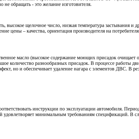
но не обращать - это желание изготовителя.
ь, высокое щелочное число, низкая температура застывания и д
ение цены – качества, ориентация производителя на потребите
ественное масло (высокое содержание моющих присадок очищает о
шое количество разнообразных присадок. В процессе работы двиг
фект, но и обеспечивает удаление нагара с элементов ДВС. В ре
тветствовать инструкции по эксплуатации автомобиля. Период
й удовлетворяет минимальным требованиям спецификаций. В сл