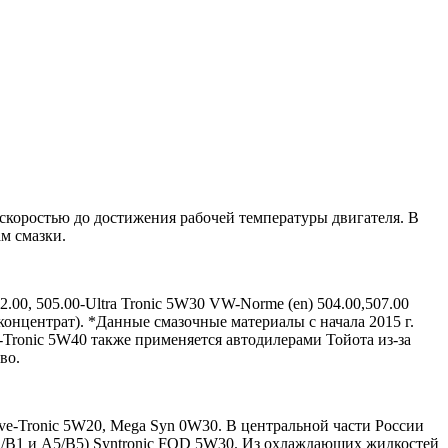
 скоростью до достижения рабочей температуры двигателя. В
м смазки.
2.00, 505.00-Ultra Tronic 5W30 VW-Norme (en) 504.00,507.00
++ (концентрат). *Данные смазочные материалы с начала 2015 г.
-Tronic 5W40 также применяется автодилерами Тойота из-за
во.
ive-Tronic 5W20, Mega Syn 0W30. В центральной части России
 А1/В1 и А5/В5) Syntronic FOD 5W30. Из охлаждающих жидкостей