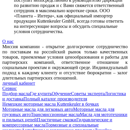
поступит непосредственно к руководителю Дирекции
по развитию продаж и с Вами свяжется ответственный
сотрудник в максимально короткие сроки. ООО
«Планета – Интера», как официальный импортер
продукции Кuttenkeuler GmbH, всегда готовы ответить
на интересующие вопросы и обсудить специальные
условия сотрудничества.
О нас
Миссия компании - открытое долгосрочное сотрудничество
по поставкам на российский рынок только качественных
товаров, приемлемые условия ценообразования и работы для
партнерских компаний, ответственное отношение к
социальным проектам и окружающей среде. Индивидуальный
подход к каждому клиенту и отсутствие бюрократии – залог
длительных партнерских отношений.
личный кабинет
Сервис
Подбор масла
Где купить
Обучение
Советы эксперта
Логистика
и доставка
Полный каталог производителя
Немецкие моторные масла Kuttenkeuler в бочках
Моторные масла для легковых авто
Моторные масла для
грузовых авто
Трансмиссионные масла
Масла для мототехники
и пильных цепей
Пластичные смазки
Гидравлические и
компрессорные масла
Тормозные и специальные