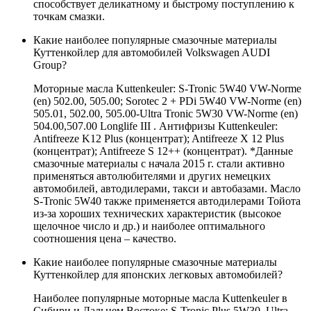
способствует деликатному и быстрому поступлению к
точкам смазки.
Какие наиболее популярные смазочные материалы
Куттенкойлер для автомобилей Volkswagen AUDI
Group?
Моторные масла Kuttenkeuler: S-Tronic 5W40 VW-Norme
(en) 502.00, 505.00; Sorotec 2 + PDi 5W40 VW-Norme (en)
505.01, 502.00, 505.00-Ultra Tronic 5W30 VW-Norme (en)
504.00,507.00 Longlife III . Антифризы Kuttenkeuler:
Antifreeze K12 Plus (концентрат); Antifreeze X 12 Plus
(концентрат); Antifreeze S 12++ (концентрат). *Данные
смазочные материалы с начала 2015 г. стали активно
применяться автолюбителями и других немецких
автомобилей, автодилерами, такси и автобазами. Масло
S-Tronic 5W40 также применяется автодилерами Тойота
из-за хороших технических характеристик (высокое
щелочное число и др.) и наиболее оптимального
соотношения цена – качество.
Какие наиболее популярные смазочные материалы
Куттенкойлер для японских легковых автомобилей?
Наиболее популярные моторные масла Kuttenkeuler в
Сибири и Дальнем Востоке: S-Tronic Plus 5W30, Ultra