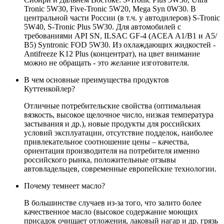
Tronic 5W30, Five-Tronic 5W20, Mega Syn 0W30. В
центральной части России (в т.ч. у автодилеров) S-Tronic
5W40, S-Tronic Plus 5W30. Для автомобилей с
требованиями API SN, ILSAC GF-4 (ACEA А1/В1 и А5/
В5) Syntronic FOD 5W30. Из охлаждающих жидкостей -
Antifreeze K12 Plus (концентрат), на цвет внимание
можно не обращать - это желание изготовителя.
В чем основные преимущества продуктов
Куттенкойлер?
Отличные потребительские свойства (оптимальная
вязкость, высокое щелочное число, низкая температура
застывания и др.), новые продукты для российских
условий эксплуатации, отсутствие подделок, наиболее
привлекательное соотношение цены – качества,
ориентация производителя на потребителя именно
российского рынка, положительные отзывы
автовладельцев, современные европейские технологии.
Почему темнеет масло?
В большинстве случаев из-за того, что залито более
качественное масло (высокое содержание моющих
присадок очищает отложения, лаковый нагар и др. грязь